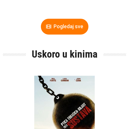
Pogledaj sve
Uskoro u kinima
Objavljen:
akcija
komedija
Žanr:
animirani
avantura
Trajanje:
Jezik: