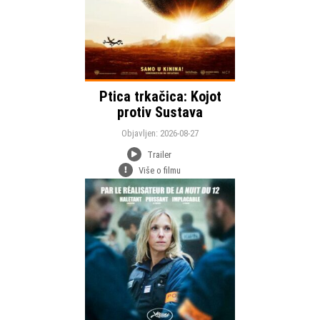
Ptica trkačica: Kojot
protiv Sustava
Objavljen: 2026-08-27
Trailer
Više o filmu
Objavljen:
drama
kriminalistički
Žanr:
Trajanje:
Jezik: