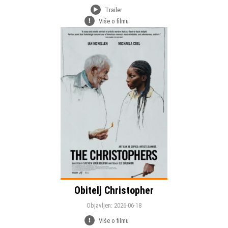
Trailer
Više o filmu
Objavljen:
drama
komedija
Žanr:
Trajanje:
Jezik:
Obitelj Christopher
Objavljen: 2026-06-18
Više o filmu