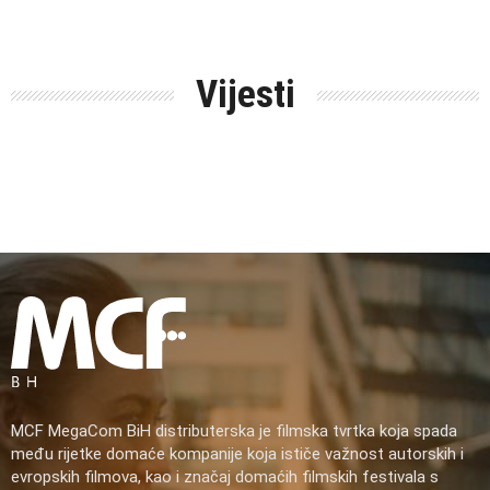
Vijesti
MCF MegaCom BiH distributerska je filmska tvrtka koja spada
među rijetke domaće kompanije koja ističe važnost autorskih i
evropskih filmova, kao i značaj domaćih filmskih festivala s