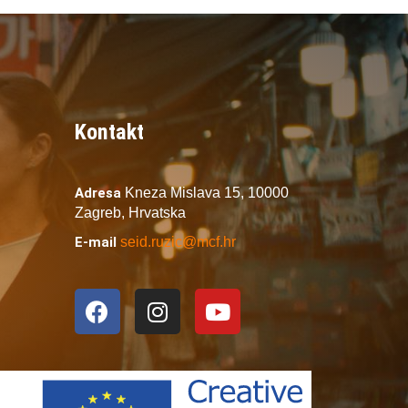
Kontakt
Adresa
Kneza Mislava 15,
10000
Zagreb,
Hrvatska
E-mail
seid.ruzic@mcf.hr