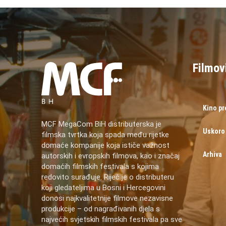
Filmov
Kino p
MCF MegaCom BiH distributerska je
Uskoro
filmska tvrtka koja spada među rijetke
domaće kompanije koja ističe važnost
Arhiva
autorskih i evropskih filmova, kao i značaj
domaćih filmskih festivala s kojima
redovito surađuje. Riječ je o distributeru
koji gledateljima u Bosni i Hercegovini
donosi najkvalitetnije filmove nezavisne
produkcije – od nagrađivanih djela s
najvećih svjetskih filmskih festivala pa sve