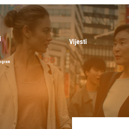
i
Vijesti
rogram