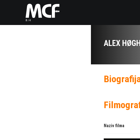
ALEX HØG
Biografij
Filmograf
Naziv filma