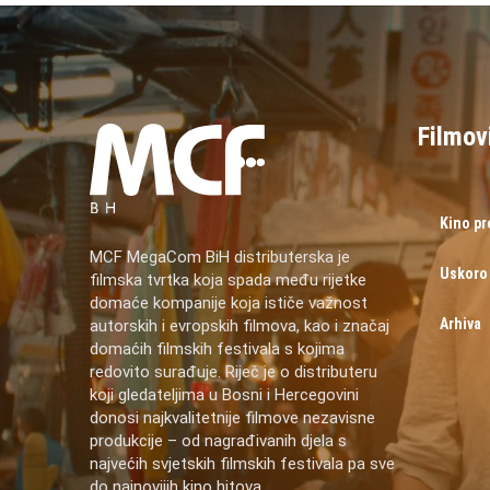
Filmov
Kino p
MCF MegaCom BiH distributerska je
Uskoro
filmska tvrtka koja spada među rijetke
domaće kompanije koja ističe važnost
Arhiva
autorskih i evropskih filmova, kao i značaj
domaćih filmskih festivala s kojima
redovito surađuje. Riječ je o distributeru
koji gledateljima u Bosni i Hercegovini
donosi najkvalitetnije filmove nezavisne
produkcije – od nagrađivanih djela s
najvećih svjetskih filmskih festivala pa sve
do najnovijih kino hitova.