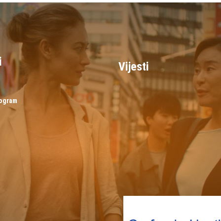
i
Vijesti
rogram