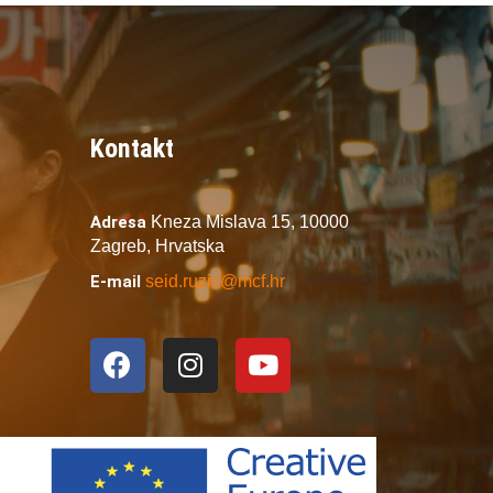
Kontakt
Adresa
Kneza Mislava 15,
10000
Zagreb,
Hrvatska
E-mail
seid.ruzic@mcf.hr