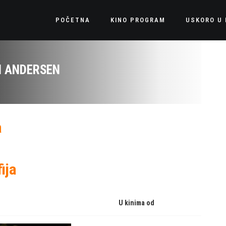
POČETNA
KINO PROGRAM
USKORO U 
H ANDERSEN
a
ija
U kinima od