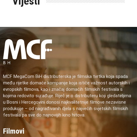
Vijesti
MCF MegaCom BiH distributerska je filmska tvrtka koja spada
među rijetke domaće kompanije koja ističe važnost autorskih i
evropskih filmova, kao i značaj domaćih filmskih festivala s
kojima redovito surađuje. Riječ je o distributeru koji gledateljima
u Bosni i Hercegovini donosi najkvalitetnije filmove nezavisne
produkcije – od nagrađivanih djela s najvećih svjetskih filmskih
festivala pa sve do najnovijih kino hitova.
Filmovi