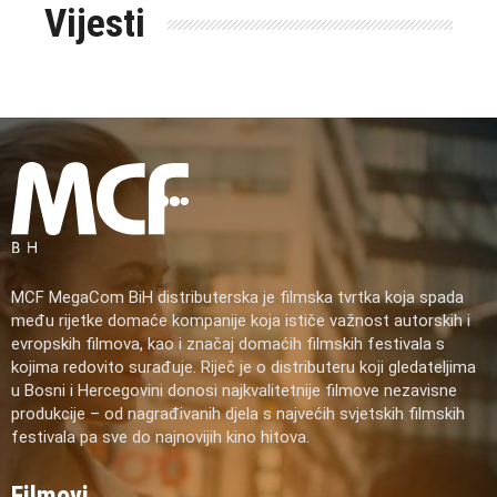
Vijesti
MCF MegaCom BiH distributerska je filmska tvrtka koja spada
među rijetke domaće kompanije koja ističe važnost autorskih i
evropskih filmova, kao i značaj domaćih filmskih festivala s
kojima redovito surađuje. Riječ je o distributeru koji gledateljima
u Bosni i Hercegovini donosi najkvalitetnije filmove nezavisne
produkcije – od nagrađivanih djela s najvećih svjetskih filmskih
festivala pa sve do najnovijih kino hitova.
Filmovi