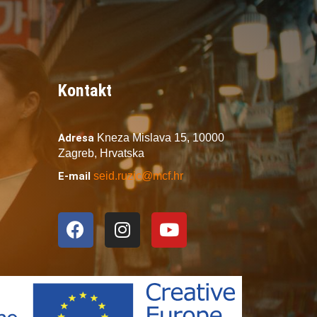
Kontakt
Adresa
Kneza Mislava 15,
10000
Zagreb,
Hrvatska
E-mail
seid.ruzic@mcf.hr