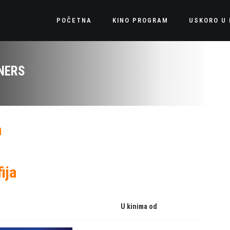
POČETNA
KINO PROGRAM
USKORO U 
NERS
a
ija
U kinima od