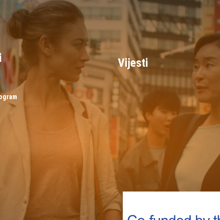
i
Vijesti
rogram