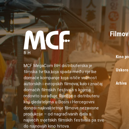
Filmov
Kino p
MCF MegaCom BiH distributerska je
Uskoro
filmska tvrtka koja spada među rijetke
domaće kompanije koja ističe važnost
Arhiva
autorskih i evropskih filmova, kao i značaj
domaćih filmskih festivala s kojima
redovito surađuje. Riječ je o distributeru
koji gledateljima u Bosni i Hercegovini
donosi najkvalitetnije filmove nezavisne
produkcije – od nagrađivanih djela s
najvećih svjetskih filmskih festivala pa sve
do najnovijih kino hitova.