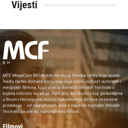
Vijesti
MCF MegaCom BiH distributerska je filmska tvrtka koja spada
među rijetke domaće kompanije koja ističe važnost autorskih i
evropskih filmova, kao i značaj domaćih filmskih festivala s
kojima redovito surađuje. Riječ je o distributeru koji gledateljima
u Bosni i Hercegovini donosi najkvalitetnije filmove nezavisne
produkcije – od nagrađivanih djela s najvećih svjetskih filmskih
festivala pa sve do najnovijih kino hitova.
Filmovi