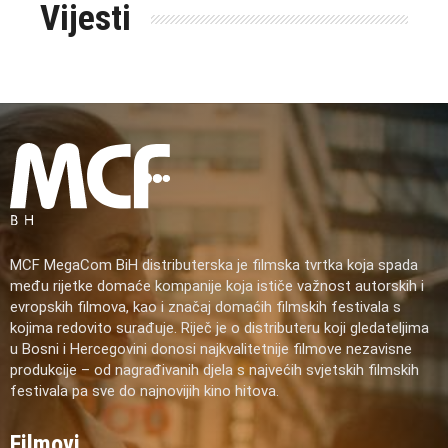
Vijesti
MCF MegaCom BiH distributerska je filmska tvrtka koja spada
među rijetke domaće kompanije koja ističe važnost autorskih i
evropskih filmova, kao i značaj domaćih filmskih festivala s
kojima redovito surađuje. Riječ je o distributeru koji gledateljima
u Bosni i Hercegovini donosi najkvalitetnije filmove nezavisne
produkcije – od nagrađivanih djela s najvećih svjetskih filmskih
festivala pa sve do najnovijih kino hitova.
Filmovi