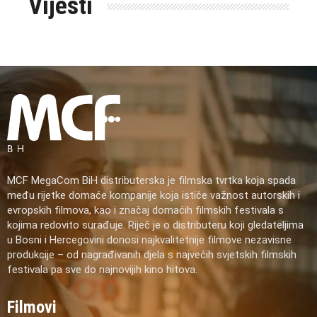
Vijesti
MCF MegaCom BiH distributerska je filmska tvrtka koja spada
među rijetke domaće kompanije koja ističe važnost autorskih i
evropskih filmova, kao i značaj domaćih filmskih festivala s
kojima redovito surađuje. Riječ je o distributeru koji gledateljima
u Bosni i Hercegovini donosi najkvalitetnije filmove nezavisne
produkcije – od nagrađivanih djela s najvećih svjetskih filmskih
festivala pa sve do najnovijih kino hitova.
Filmovi