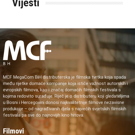
Vijesti
MCF MegaCom BiH distributerska je filmska tvrtka koja spada
među rijetke domaće kompanije koja ističe važnost autorskih i
evropskih filmova, kao i značaj domaćih filmskih festivala s
kojima redovito surađuje. Riječ je o distributeru koji gledateljima
u Bosni i Hercegovini donosi najkvalitetnije filmove nezavisne
produkcije – od nagrađivanih djela s najvećih svjetskih filmskih
festivala pa sve do najnovijih kino hitova.
Filmovi