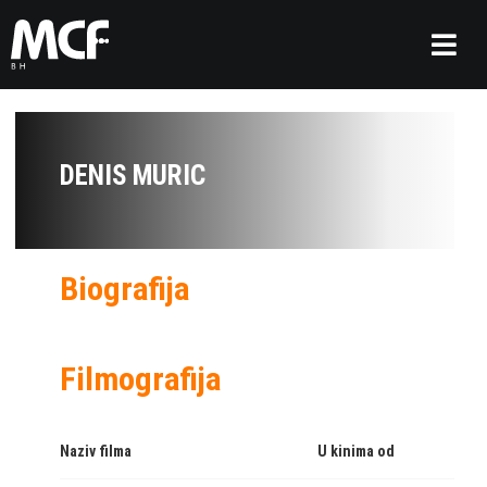
DENIS MURIC
Biografija
Filmografija
Naziv filma
U kinima od