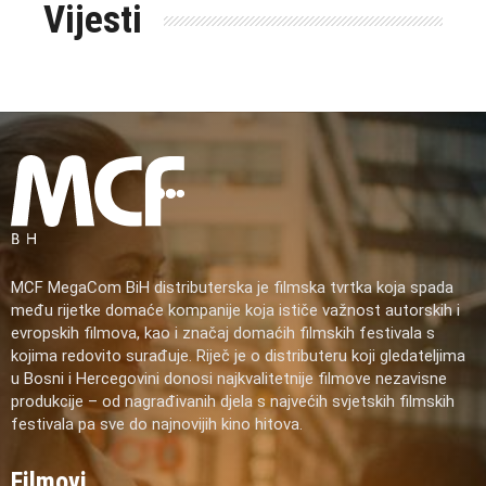
Vijesti
MCF MegaCom BiH distributerska je filmska tvrtka koja spada
među rijetke domaće kompanije koja ističe važnost autorskih i
evropskih filmova, kao i značaj domaćih filmskih festivala s
kojima redovito surađuje. Riječ je o distributeru koji gledateljima
u Bosni i Hercegovini donosi najkvalitetnije filmove nezavisne
produkcije – od nagrađivanih djela s najvećih svjetskih filmskih
festivala pa sve do najnovijih kino hitova.
Filmovi