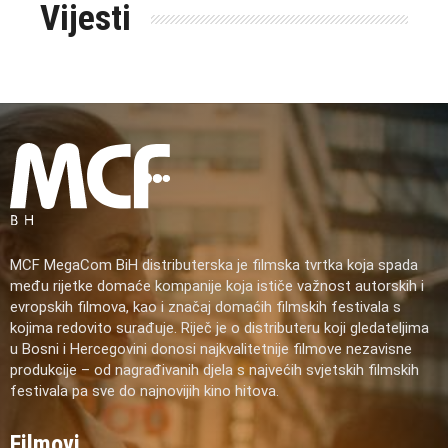
Vijesti
MCF MegaCom BiH distributerska je filmska tvrtka koja spada
među rijetke domaće kompanije koja ističe važnost autorskih i
evropskih filmova, kao i značaj domaćih filmskih festivala s
kojima redovito surađuje. Riječ je o distributeru koji gledateljima
u Bosni i Hercegovini donosi najkvalitetnije filmove nezavisne
produkcije – od nagrađivanih djela s najvećih svjetskih filmskih
festivala pa sve do najnovijih kino hitova.
Filmovi