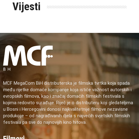
Vijesti
MCF MegaCom BiH distributerska je filmska tvrtka koja spada
među rijetke domaće kompanije koja ističe važnost autorskih i
evropskih filmova, kao i značaj domaćih filmskih festivala s
kojima redovito surađuje. Riječ je o distributeru koji gledateljima
u Bosni i Hercegovini donosi najkvalitetnije filmove nezavisne
produkcije – od nagrađivanih djela s najvećih svjetskih filmskih
festivala pa sve do najnovijih kino hitova.
Filmovi