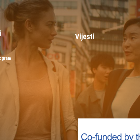
i
Vijesti
rogram