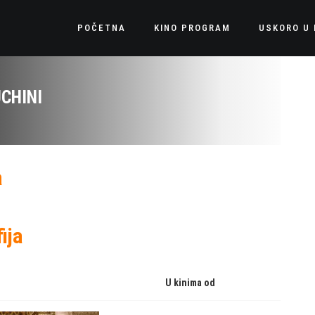
POČETNA
KINO PROGRAM
USKORO U 
UCHINI
a
ija
U kinima od