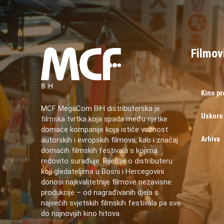
Filmov
Kino p
MCF MegaCom BiH distributerska je
Uskoro
filmska tvrtka koja spada među rijetke
domaće kompanije koja ističe važnost
Arhiva
autorskih i evropskih filmova, kao i značaj
domaćih filmskih festivala s kojima
redovito surađuje. Riječ je o distributeru
koji gledateljima u Bosni i Hercegovini
donosi najkvalitetnije filmove nezavisne
produkcije – od nagrađivanih djela s
najvećih svjetskih filmskih festivala pa sve
do najnovijih kino hitova.