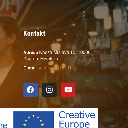
Kontakt
Adresa
Kneza Mislava 15,
10000
Zagreb,
Hrvatska
E-mail
seid.ruzic@mcf.hr