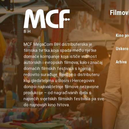
Filmov
Kino p
MCF MegaCom BiH distributerska je
Uskoro
filmska tvrtka koja spada među rijetke
domaće kompanije koja ističe važnost
Arhiva
autorskih i evropskih filmova, kao i značaj
domaćih filmskih festivala s kojima
redovito surađuje. Riječ je o distributeru
koji gledateljima u Bosni i Hercegovini
donosi najkvalitetnije filmove nezavisne
produkcije – od nagrađivanih djela s
najvećih svjetskih filmskih festivala pa sve
do najnovijih kino hitova.