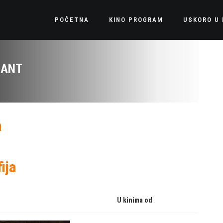
POČETNA
KINO PROGRAM
USKORO U 
DANT
a
ija
U kinima od