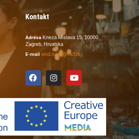
Kontakt
Adresa
Kneza Mislava 15,
10000
Zagreb,
Hrvatska
E-mail
seid.ruzic@mcf.hr