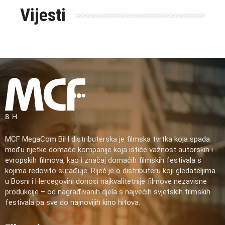
Vijesti
MCF MegaCom BiH distributerska je filmska tvrtka koja spada
među rijetke domaće kompanije koja ističe važnost autorskih i
evropskih filmova, kao i značaj domaćih filmskih festivala s
kojima redovito surađuje. Riječ je o distributeru koji gledateljima
u Bosni i Hercegovini donosi najkvalitetnije filmove nezavisne
produkcije – od nagrađivanih djela s najvećih svjetskih filmskih
festivala pa sve do najnovijih kino hitova.