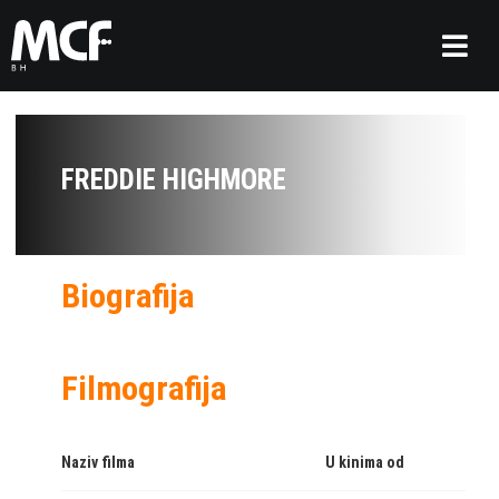
FREDDIE HIGHMORE
Biografija
Filmografija
Naziv filma
U kinima od