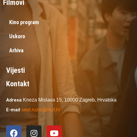
Filmovi
Kino program
Uskoro
Arhiva
Vijesti
Kontakt
Adresa
Kneza Mislava 15,
10000 Zagreb,
Hrvatska
E-mail
seid.ruzic@mcf.hr