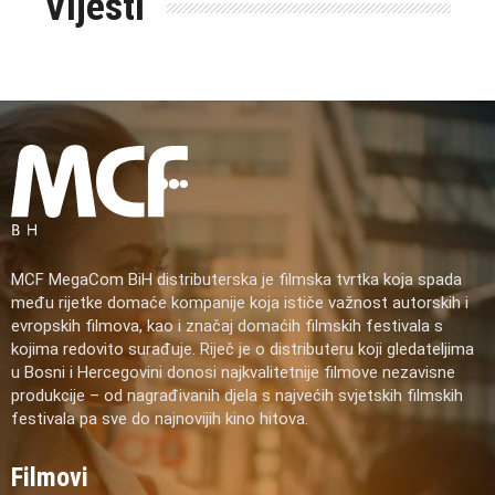
Vijesti
MCF MegaCom BiH distributerska je filmska tvrtka koja spada
među rijetke domaće kompanije koja ističe važnost autorskih i
evropskih filmova, kao i značaj domaćih filmskih festivala s
kojima redovito surađuje. Riječ je o distributeru koji gledateljima
u Bosni i Hercegovini donosi najkvalitetnije filmove nezavisne
produkcije – od nagrađivanih djela s najvećih svjetskih filmskih
festivala pa sve do najnovijih kino hitova.
Filmovi