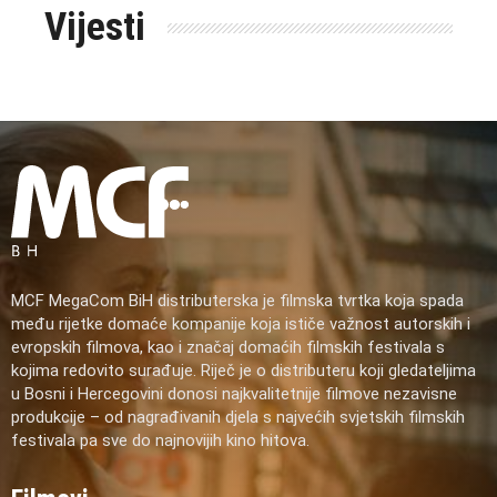
Vijesti
MCF MegaCom BiH distributerska je filmska tvrtka koja spada
među rijetke domaće kompanije koja ističe važnost autorskih i
evropskih filmova, kao i značaj domaćih filmskih festivala s
kojima redovito surađuje. Riječ je o distributeru koji gledateljima
u Bosni i Hercegovini donosi najkvalitetnije filmove nezavisne
produkcije – od nagrađivanih djela s najvećih svjetskih filmskih
festivala pa sve do najnovijih kino hitova.