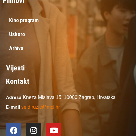
Filmovi
Kino program
Uskoro
Arhiva
Vijesti
Kontakt
Adresa
Kneza Mislava 15,
10000 Zagreb,
Hrvatska
E-mail
seid.ruzic@mcf.hr