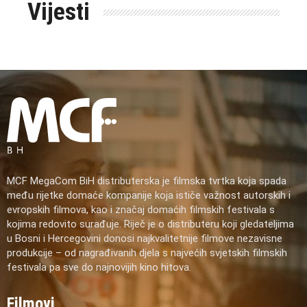
Vijesti
MCF MegaCom BiH distributerska je filmska tvrtka koja spada
među rijetke domaće kompanije koja ističe važnost autorskih i
evropskih filmova, kao i značaj domaćih filmskih festivala s
kojima redovito surađuje. Riječ je o distributeru koji gledateljima
u Bosni i Hercegovini donosi najkvalitetnije filmove nezavisne
produkcije – od nagrađivanih djela s najvećih svjetskih filmskih
festivala pa sve do najnovijih kino hitova.
Filmovi