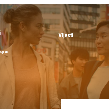
i
Vijesti
rogram