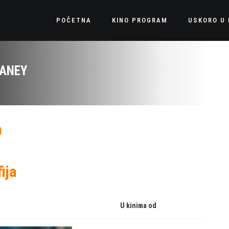
POČETNA
KINO PROGRAM
USKORO U 
LANEY
a
ija
U kinima od