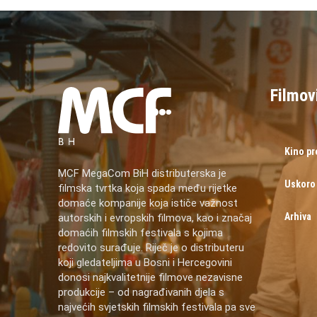
Filmov
Kino p
MCF MegaCom BiH distributerska je
Uskoro
filmska tvrtka koja spada među rijetke
domaće kompanije koja ističe važnost
Arhiva
autorskih i evropskih filmova, kao i značaj
domaćih filmskih festivala s kojima
redovito surađuje. Riječ je o distributeru
koji gledateljima u Bosni i Hercegovini
donosi najkvalitetnije filmove nezavisne
produkcije – od nagrađivanih djela s
najvećih svjetskih filmskih festivala pa sve