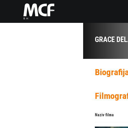
GRACE DE
Biografij
Filmograf
Naziv filma