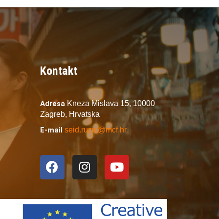
Kontakt
Adresa
Kneza Mislava 15,
10000
Zagreb,
Hrvatska
E-mail
seid.ruzic@mcf.hr