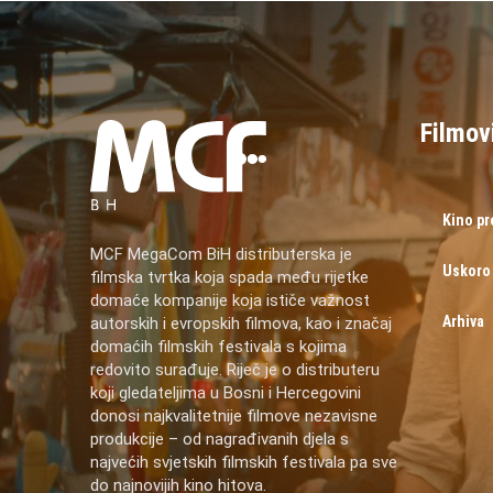
Filmov
Kino p
MCF MegaCom BiH distributerska je
Uskoro
filmska tvrtka koja spada među rijetke
domaće kompanije koja ističe važnost
Arhiva
autorskih i evropskih filmova, kao i značaj
domaćih filmskih festivala s kojima
redovito surađuje. Riječ je o distributeru
koji gledateljima u Bosni i Hercegovini
donosi najkvalitetnije filmove nezavisne
produkcije – od nagrađivanih djela s
najvećih svjetskih filmskih festivala pa sve
do najnovijih kino hitova.