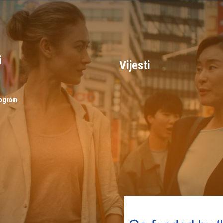
i
Vijesti
rogram