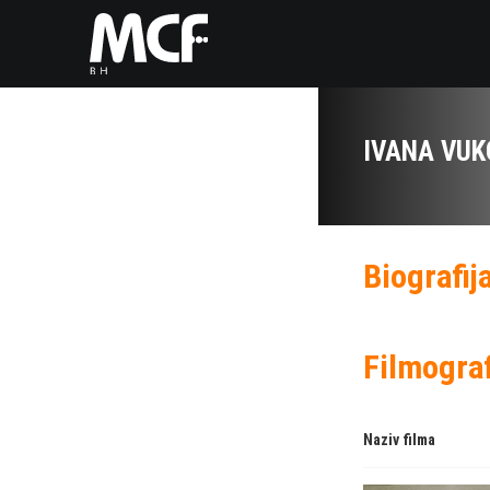
IVANA VUK
Biografij
Filmograf
Naziv filma