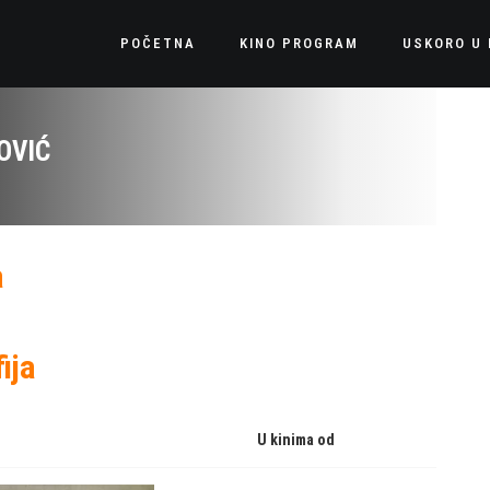
POČETNA
KINO PROGRAM
USKORO U 
OVIĆ
a
ija
U kinima od