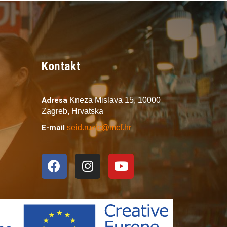
Kontakt
Adresa
Kneza Mislava 15,
10000
Zagreb,
Hrvatska
E-mail
seid.ruzic@mcf.hr