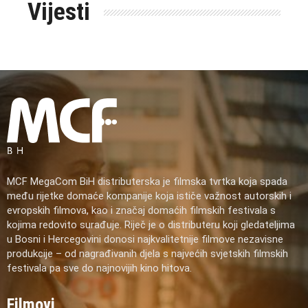
Vijesti
MCF MegaCom BiH distributerska je filmska tvrtka koja spada
među rijetke domaće kompanije koja ističe važnost autorskih i
evropskih filmova, kao i značaj domaćih filmskih festivala s
kojima redovito surađuje. Riječ je o distributeru koji gledateljima
u Bosni i Hercegovini donosi najkvalitetnije filmove nezavisne
produkcije – od nagrađivanih djela s najvećih svjetskih filmskih
festivala pa sve do najnovijih kino hitova.
Filmovi