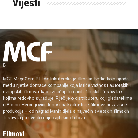
Vijesti
MCF MegaCom BiH distributerska je filmska tvrtka koja spada
među rijetke domaće kompanije koja ističe važnost autorskih i
evropskih filmova, kao i značaj domaćih filmskih festivala s
kojima redovito surađuje. Riječ je o distributeru koji gledateljima
u Bosni i Hercegovini donosi najkvalitetnije filmove nezavisne
produkcije – od nagrađivanih djela s najvećih svjetskih filmskih
festivala pa sve do najnovijih kino hitova.
Filmovi