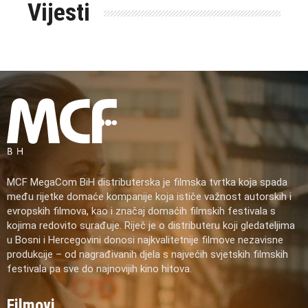
Vijesti
MCF MegaCom BiH distributerska je filmska tvrtka koja spada
među rijetke domaće kompanije koja ističe važnost autorskih i
evropskih filmova, kao i značaj domaćih filmskih festivala s
kojima redovito surađuje. Riječ je o distributeru koji gledateljima
u Bosni i Hercegovini donosi najkvalitetnije filmove nezavisne
produkcije – od nagrađivanih djela s najvećih svjetskih filmskih
festivala pa sve do najnovijih kino hitova.
Filmovi