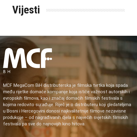
Vijesti
MCF MegaCom BiH distributerska je filmska tvrtka koja spada
među rijetke domaće kompanije koja ističe važnost autorskih i
evropskih filmova, kao i značaj domaćih filmskih festivala s
kojima redovito surađuje. Riječ je o distributeru koji gledateljima
u Bosni i Hercegovini donosi najkvalitetnije filmove nezavisne
produkcije – od nagrađivanih djela s najvećih svjetskih filmskih
festivala pa sve do najnovijih kino hitova.