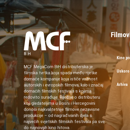
Filmov
Kino p
MCF MegaCom BiH distributerska je
Uskoro
filmska tvrtka koja spada među rijetke
domaće kompanije koja ističe važnost
Arhiva
autorskih i evropskih filmova, kao i značaj
domaćih filmskih festivala s kojima
redovito surađuje. Riječ je o distributeru
koji gledateljima u Bosni i Hercegovini
donosi najkvalitetnije filmove nezavisne
produkcije – od nagrađivanih djela s
najvećih svjetskih filmskih festivala pa sve
do najnovijih kino hitova.