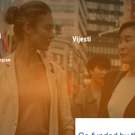
i
Vijesti
rogram