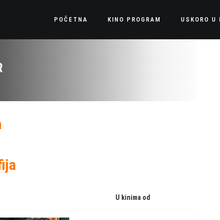
POČETNA
KINO PROGRAM
USKORO U 
R
a
ija
U kinima od