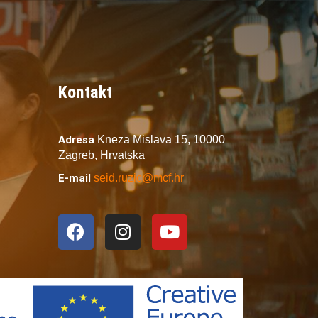
Kontakt
Adresa
Kneza Mislava 15,
10000
Zagreb,
Hrvatska
E-mail
seid.ruzic@mcf.hr