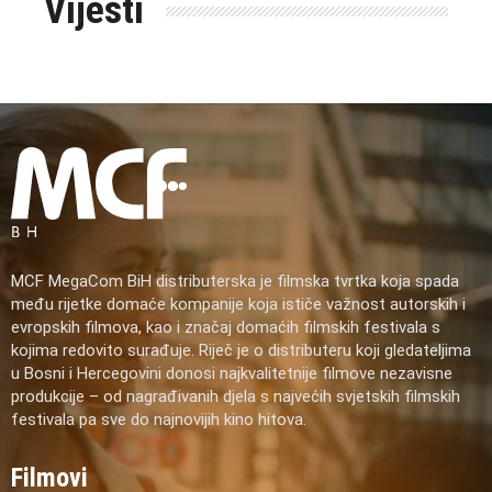
Vijesti
MCF MegaCom BiH distributerska je filmska tvrtka koja spada
među rijetke domaće kompanije koja ističe važnost autorskih i
evropskih filmova, kao i značaj domaćih filmskih festivala s
kojima redovito surađuje. Riječ je o distributeru koji gledateljima
u Bosni i Hercegovini donosi najkvalitetnije filmove nezavisne
produkcije – od nagrađivanih djela s najvećih svjetskih filmskih
festivala pa sve do najnovijih kino hitova.
Filmovi