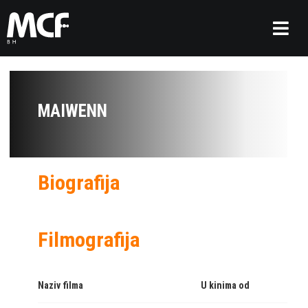
MAIWENN
Biografija
Filmografija
Naziv filma
U kinima od