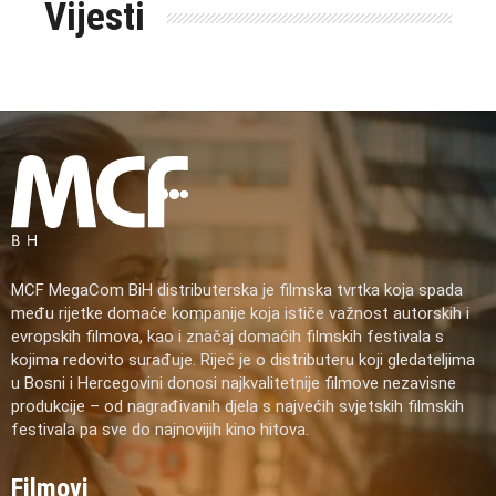
Vijesti
MCF MegaCom BiH distributerska je filmska tvrtka koja spada
među rijetke domaće kompanije koja ističe važnost autorskih i
evropskih filmova, kao i značaj domaćih filmskih festivala s
kojima redovito surađuje. Riječ je o distributeru koji gledateljima
u Bosni i Hercegovini donosi najkvalitetnije filmove nezavisne
produkcije – od nagrađivanih djela s najvećih svjetskih filmskih
festivala pa sve do najnovijih kino hitova.
Filmovi