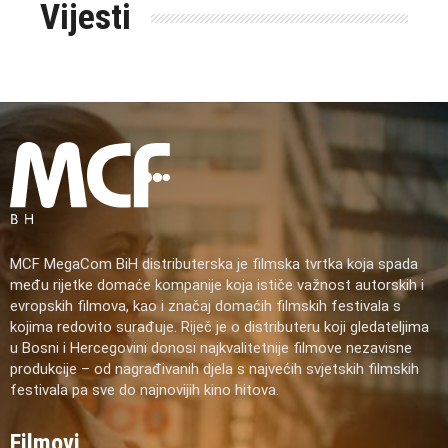
Vijesti
MCF MegaCom BiH distributerska je filmska tvrtka koja spada
među rijetke domaće kompanije koja ističe važnost autorskih i
evropskih filmova, kao i značaj domaćih filmskih festivala s
kojima redovito surađuje. Riječ je o distributeru koji gledateljima
u Bosni i Hercegovini donosi najkvalitetnije filmove nezavisne
produkcije – od nagrađivanih djela s najvećih svjetskih filmskih
festivala pa sve do najnovijih kino hitova.
Filmovi