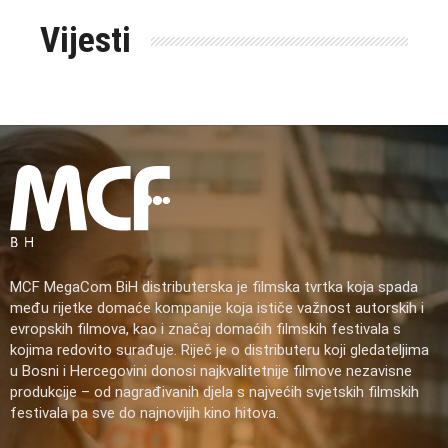
Vijesti
MCF MegaCom BiH distributerska je filmska tvrtka koja spada
među rijetke domaće kompanije koja ističe važnost autorskih i
evropskih filmova, kao i značaj domaćih filmskih festivala s
kojima redovito surađuje. Riječ je o distributeru koji gledateljima
u Bosni i Hercegovini donosi najkvalitetnije filmove nezavisne
produkcije – od nagrađivanih djela s najvećih svjetskih filmskih
festivala pa sve do najnovijih kino hitova.