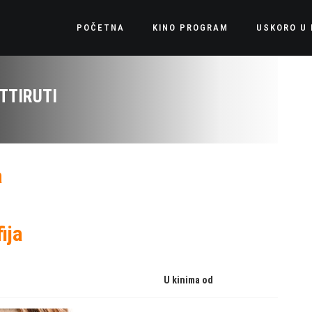
POČETNA
KINO PROGRAM
USKORO U 
TTIRUTI
a
ija
U kinima od