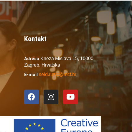
Kontakt
Adresa
Kneza Mislava 15,
10000
Zagreb,
Hrvatska
E-mail
seid.ruzic@mcf.hr