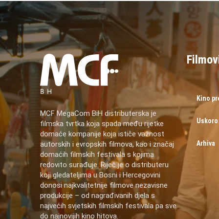
Filmov
Kino p
MCF MegaCom BiH distributerska je
Uskoro
filmska tvrtka koja spada među rijetke
domaće kompanije koja ističe važnost
Arhiva
autorskih i evropskih filmova, kao i značaj
domaćih filmskih festivala s kojima
redovito surađuje. Riječ je o distributeru
koji gledateljima u Bosni i Hercegovini
donosi najkvalitetnije filmove nezavisne
produkcije – od nagrađivanih djela s
najvećih svjetskih filmskih festivala pa sve
do najnovijih kino hitova.