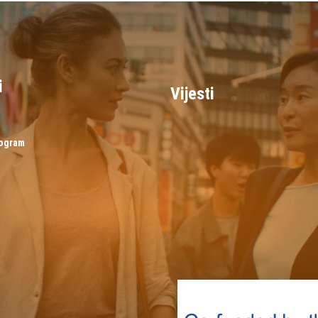
i
Vijesti
rogram