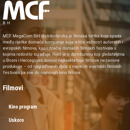
MCF MegaCom BiH distributerska je filmska tvrtka koja spada
među rijetke domaće kompanije koja ističe važnost autorskih i
evropskih filmova, kao i značaj domaćih filmskih festivala s
kojima redovito surađuje. Riječ je o distributeru koji gledateljima
u Bosni i Hercegovini donosi najkvalitetnije filmove nezavisne
produkcije – od nagrađivanih djela s najvećih svjetskih filmskih
festivala pa sve do najnovijih kino hitova.
Filmovi
Kino program
Uskoro