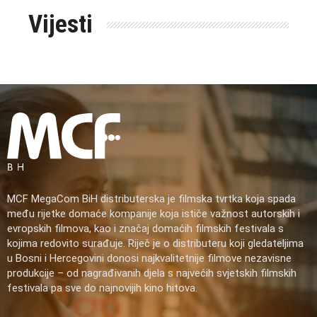
Vijesti
MCF MegaCom BiH distributerska je filmska tvrtka koja spada
među rijetke domaće kompanije koja ističe važnost autorskih i
evropskih filmova, kao i značaj domaćih filmskih festivala s
kojima redovito surađuje. Riječ je o distributeru koji gledateljima
u Bosni i Hercegovini donosi najkvalitetnije filmove nezavisne
produkcije – od nagrađivanih djela s najvećih svjetskih filmskih
festivala pa sve do najnovijih kino hitova.