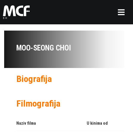
MOO-SEONG CHOI
Biografija
Filmografija
Naziv filma
U kinima od