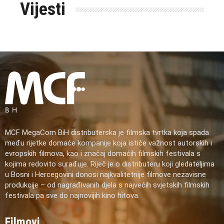
Vijesti
MCF MegaCom BiH distributerska je filmska tvrtka koja spada
među rijetke domaće kompanije koja ističe važnost autorskih i
evropskih filmova, kao i značaj domaćih filmskih festivala s
kojima redovito surađuje. Riječ je o distributeru koji gledateljima
u Bosni i Hercegovini donosi najkvalitetnije filmove nezavisne
produkcije – od nagrađivanih djela s najvećih svjetskih filmskih
festivala pa sve do najnovijih kino hitova.
Filmovi