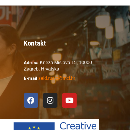
Kontakt
Adresa
Kneza Mislava 15,
10000
Zagreb,
Hrvatska
E-mail
seid.ruzic@mcf.hr