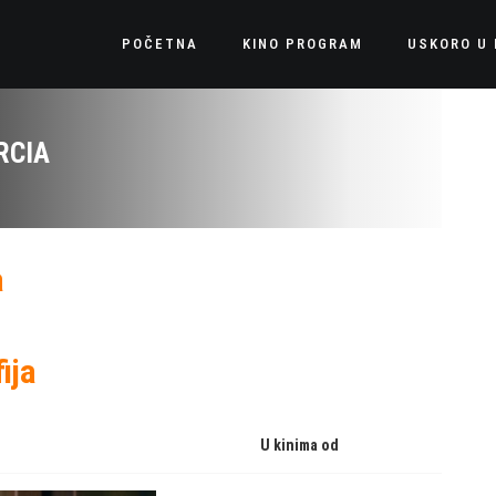
POČETNA
KINO PROGRAM
USKORO U 
RCIA
a
ija
U kinima od