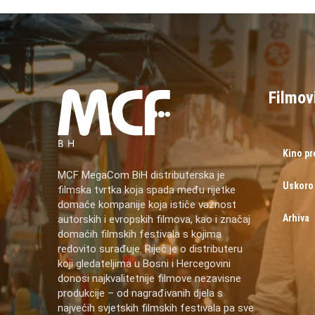
Filmov
Kino p
MCF MegaCom BiH distributerska je
Uskoro
filmska tvrtka koja spada među rijetke
domaće kompanije koja ističe važnost
Arhiva
autorskih i evropskih filmova, kao i značaj
domaćih filmskih festivala s kojima
redovito surađuje. Riječ je o distributeru
koji gledateljima u Bosni i Hercegovini
donosi najkvalitetnije filmove nezavisne
produkcije – od nagrađivanih djela s
najvećih svjetskih filmskih festivala pa sve