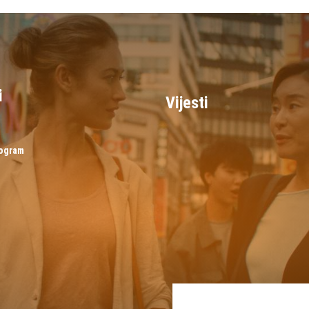
i
Vijesti
rogram