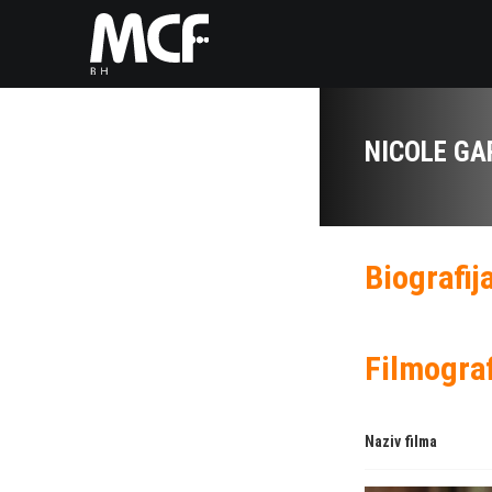
NICOLE GA
Biografij
Filmograf
Naziv filma