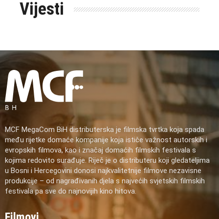
Vijesti
MCF MegaCom BiH distributerska je filmska tvrtka koja spada
među rijetke domaće kompanije koja ističe važnost autorskih i
evropskih filmova, kao i značaj domaćih filmskih festivala s
kojima redovito surađuje. Riječ je o distributeru koji gledateljima
u Bosni i Hercegovini donosi najkvalitetnije filmove nezavisne
produkcije – od nagrađivanih djela s najvećih svjetskih filmskih
festivala pa sve do najnovijih kino hitova.
Filmovi