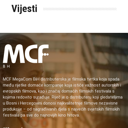
Vijesti
MCF MegaCom BiH distributerska je filmska tvrtka koja spada
među rijetke domaće kompanije koja ističe važnost autorskih i
evropskih filmova, kao i značaj domaćih filmskih festivala s
kojima redovito surađuje. Riječ je o distributeru koji gledateljima
u Bosni i Hercegovini donosi najkvalitetnije filmove nezavisne
produkcije – od nagrađivanih djela s najvećih svjetskih filmskih
festivala pa sve do najnovijih kino hitova.