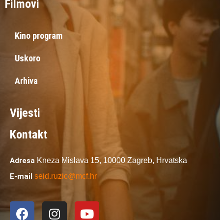
Filmovi
Kino program
Uskoro
Arhiva
Vijesti
Kontakt
Adresa
Kneza Mislava 15,
10000 Zagreb,
Hrvatska
E-mail
seid.ruzic@mcf.hr