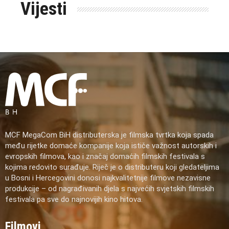
Vijesti
MCF MegaCom BiH distributerska je filmska tvrtka koja spada
među rijetke domaće kompanije koja ističe važnost autorskih i
evropskih filmova, kao i značaj domaćih filmskih festivala s
kojima redovito surađuje. Riječ je o distributeru koji gledateljima
u Bosni i Hercegovini donosi najkvalitetnije filmove nezavisne
produkcije – od nagrađivanih djela s najvećih svjetskih filmskih
festivala pa sve do najnovijih kino hitova.
Filmovi