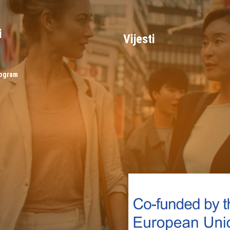
i
Vijesti
rogram