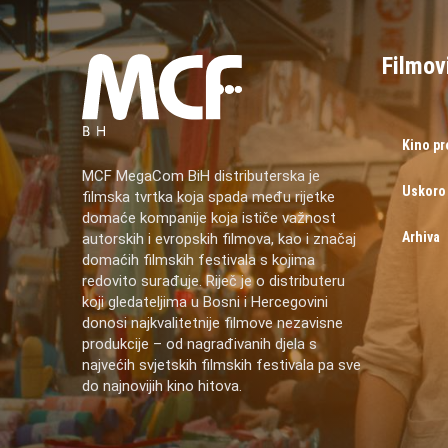
Filmov
Kino p
MCF MegaCom BiH distributerska je
Uskoro
filmska tvrtka koja spada među rijetke
domaće kompanije koja ističe važnost
Arhiva
autorskih i evropskih filmova, kao i značaj
domaćih filmskih festivala s kojima
redovito surađuje. Riječ je o distributeru
koji gledateljima u Bosni i Hercegovini
donosi najkvalitetnije filmove nezavisne
produkcije – od nagrađivanih djela s
najvećih svjetskih filmskih festivala pa sve
do najnovijih kino hitova.