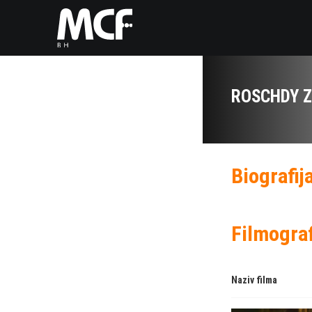
ROSCHDY 
Biografij
Filmograf
Naziv filma