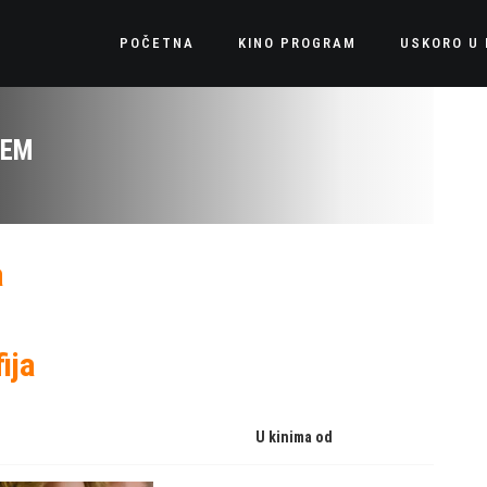
POČETNA
KINO PROGRAM
USKORO U 
ZEM
a
ija
U kinima od