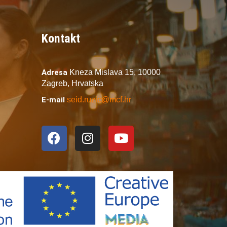
Kontakt
Adresa
Kneza Mislava 15,
10000
Zagreb,
Hrvatska
E-mail
seid.ruzic@mcf.hr