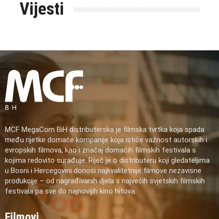
Vijesti
MCF MegaCom BiH distributerska je filmska tvrtka koja spada
među rijetke domaće kompanije koja ističe važnost autorskih i
evropskih filmova, kao i značaj domaćih filmskih festivala s
kojima redovito surađuje. Riječ je o distributeru koji gledateljima
u Bosni i Hercegovini donosi najkvalitetnije filmove nezavisne
produkcije – od nagrađivanih djela s najvećih svjetskih filmskih
festivala pa sve do najnovijih kino hitova.
Filmovi