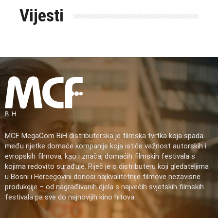
Vijesti
MCF MegaCom BiH distributerska je filmska tvrtka koja spada
među rijetke domaće kompanije koja ističe važnost autorskih i
evropskih filmova, kao i značaj domaćih filmskih festivala s
kojima redovito surađuje. Riječ je o distributeru koji gledateljima
u Bosni i Hercegovini donosi najkvalitetnije filmove nezavisne
produkcije – od nagrađivanih djela s najvećih svjetskih filmskih
festivala pa sve do najnovijih kino hitova.