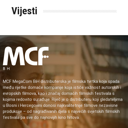
Vijesti
MCF MegaCom BiH distributerska je filmska tvrtka koja spada
među rijetke domaće kompanije koja ističe važnost autorskih i
evropskih filmova, kao i značaj domaćih filmskih festivala s
kojima redovito surađuje. Riječ je o distributeru koji gledateljima
u Bosni i Hercegovini donosi najkvalitetnije filmove nezavisne
produkcije – od nagrađivanih djela s najvećih svjetskih filmskih
festivala pa sve do najnovijih kino hitova.