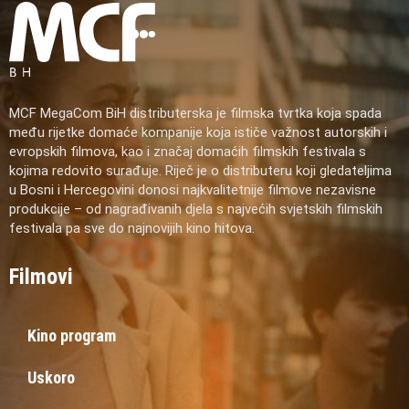
MCF MegaCom BiH distributerska je filmska tvrtka koja spada
među rijetke domaće kompanije koja ističe važnost autorskih i
evropskih filmova, kao i značaj domaćih filmskih festivala s
kojima redovito surađuje. Riječ je o distributeru koji gledateljima
u Bosni i Hercegovini donosi najkvalitetnije filmove nezavisne
produkcije – od nagrađivanih djela s najvećih svjetskih filmskih
festivala pa sve do najnovijih kino hitova.
Filmovi
Kino program
Uskoro