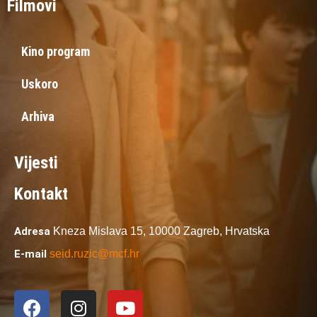
Filmovi
Kino program
Uskoro
Arhiva
Vijesti
Kontakt
Adresa
Kneza Mislava 15,
10000 Zagreb,
Hrvatska
E-mail
seid.ruzic@mcf.hr