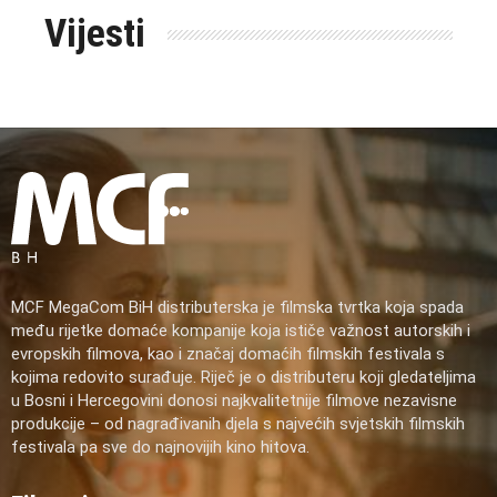
Vijesti
MCF MegaCom BiH distributerska je filmska tvrtka koja spada
među rijetke domaće kompanije koja ističe važnost autorskih i
evropskih filmova, kao i značaj domaćih filmskih festivala s
kojima redovito surađuje. Riječ je o distributeru koji gledateljima
u Bosni i Hercegovini donosi najkvalitetnije filmove nezavisne
produkcije – od nagrađivanih djela s najvećih svjetskih filmskih
festivala pa sve do najnovijih kino hitova.