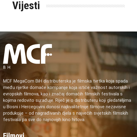
Vijesti
MCF MegaCom BiH distributerska je filmska tvrtka koja spada
među rijetke domaće kompanije koja ističe važnost autorskih i
evropskih filmova, kao i značaj domaćih filmskih festivala s
kojima redovito surađuje. Riječ je o distributeru koji gledateljima
u Bosni i Hercegovini donosi najkvalitetnije filmove nezavisne
produkcije – od nagrađivanih djela s najvećih svjetskih filmskih
festivala pa sve do najnovijih kino hitova.
Filmovi