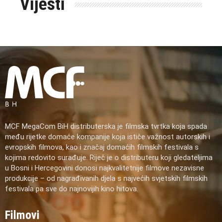
Vijesti
MCF MegaCom BiH distributerska je filmska tvrtka koja spada
među rijetke domaće kompanije koja ističe važnost autorskih i
evropskih filmova, kao i značaj domaćih filmskih festivala s
kojima redovito surađuje. Riječ je o distributeru koji gledateljima
u Bosni i Hercegovini donosi najkvalitetnije filmove nezavisne
produkcije – od nagrađivanih djela s najvećih svjetskih filmskih
festivala pa sve do najnovijih kino hitova.
Filmovi