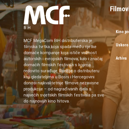
Filmov
Kino p
MCF MegaCom BiH distributerska je
Uskoro
filmska tvrtka koja spada među rijetke
domaće kompanije koja ističe važnost
Arhiva
autorskih i evropskih filmova, kao i značaj
domaćih filmskih festivala s kojima
redovito surađuje. Riječ je o distributeru
koji gledateljima u Bosni i Hercegovini
donosi najkvalitetnije filmove nezavisne
produkcije – od nagrađivanih djela s
najvećih svjetskih filmskih festivala pa sve
do najnovijih kino hitova.