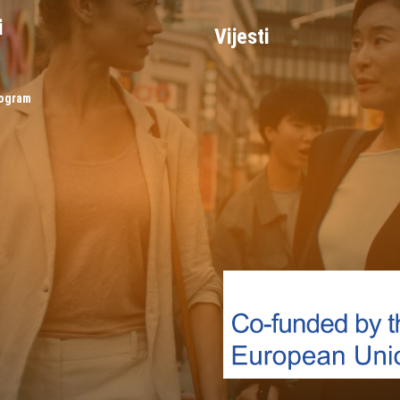
i
Vijesti
rogram