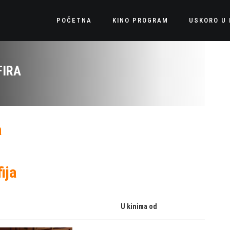
POČETNA
KINO PROGRAM
USKORO U 
FIRA
a
ija
U kinima od