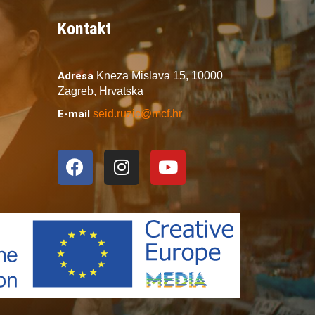
Kontakt
Adresa
Kneza Mislava 15,
10000
Zagreb,
Hrvatska
E-mail
seid.ruzic@mcf.hr