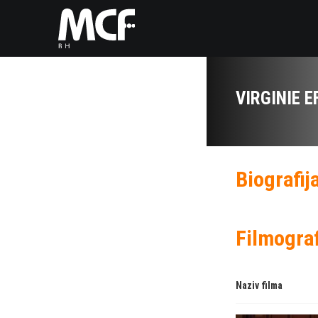
VIRGINIE E
Biografij
Filmograf
Naziv filma