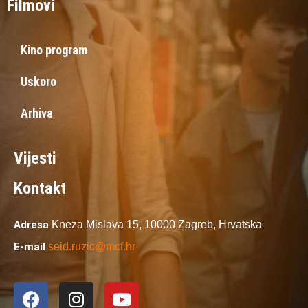
Filmovi
Kino program
Uskoro
Arhiva
Vijesti
Kontakt
Adresa
Kneza Mislava 15,
10000 Zagreb,
Hrvatska
E-mail
seid.ruzic@mcf.hr