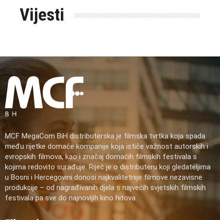
Vijesti
MCF MegaCom BiH distributerska je filmska tvrtka koja spada
među rijetke domaće kompanije koja ističe važnost autorskih i
evropskih filmova, kao i značaj domaćih filmskih festivala s
kojima redovito surađuje. Riječ je o distributeru koji gledateljima
u Bosni i Hercegovini donosi najkvalitetnije filmove nezavisne
produkcije – od nagrađivanih djela s najvećih svjetskih filmskih
festivala pa sve do najnovijih kino hitova.