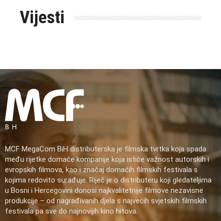
Vijesti
MCF MegaCom BiH distributerska je filmska tvrtka koja spada
među rijetke domaće kompanije koja ističe važnost autorskih i
evropskih filmova, kao i značaj domaćih filmskih festivala s
kojima redovito surađuje. Riječ je o distributeru koji gledateljima
u Bosni i Hercegovini donosi najkvalitetnije filmove nezavisne
produkcije – od nagrađivanih djela s najvećih svjetskih filmskih
festivala pa sve do najnovijih kino hitova.