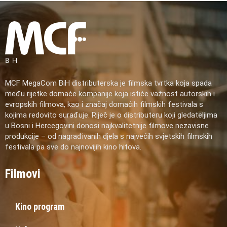
MCF MegaCom BiH distributerska je filmska tvrtka koja spada
među rijetke domaće kompanije koja ističe važnost autorskih i
evropskih filmova, kao i značaj domaćih filmskih festivala s
kojima redovito surađuje. Riječ je o distributeru koji gledateljima
u Bosni i Hercegovini donosi najkvalitetnije filmove nezavisne
produkcije – od nagrađivanih djela s najvećih svjetskih filmskih
festivala pa sve do najnovijih kino hitova.
Filmovi
Kino program