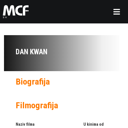
DAN KWAN
Biografija
Filmografija
Naziv filma
U kinima od